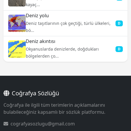
kayaç...
Deniz yolu
Deniz taşıtlarının çok geçtiği, türlü ülkeleri,
D
bö...
Deniz akıntısı
Okyanuslarda denizlerde, doğdukları
D
bölgelerden ço...
Coğrafya Sözlüğü
Coğrafya ile ilgili tüm terimlerin açıklamalarını
bulabileceğiniz kapsamlı bir sözlük platformu.
cografyasozlugu@gmail.com