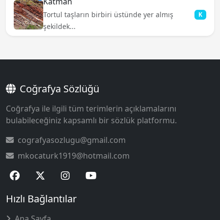
Katman
Tortul taşların birbiri üstünde yer almış
K
şekildek...
Coğrafya Sözlüğü
Coğrafya ile ilgili tüm terimlerin açıklamalarını
bulabileceğiniz kapsamlı bir sözlük platformu.
cografyasozlugu@gmail.com
mkocaturk1919@hotmail.com
Hızlı Bağlantılar
Ana Sayfa