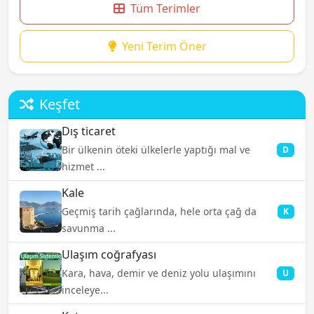
Tüm Terimler
Yeni Terim Öner
Keşfet
Dış ticaret
Bir ülkenin öteki ülkelerle yaptığı mal ve
D
hizmet ...
Kale
Geçmiş tarih çağlarında, hele orta çağ da
K
savunma ...
Ulaşım coğrafyası
Kara, hava, demir ve deniz yolu ulaşımını
U
inceleye...