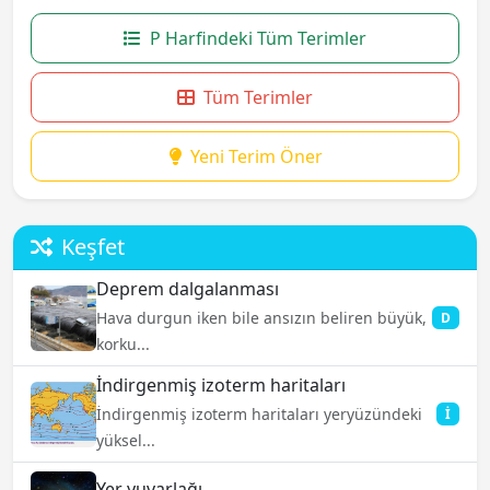
P Harfindeki Tüm Terimler
Tüm Terimler
Yeni Terim Öner
Keşfet
Deprem dalgalanması
Hava durgun iken bile ansızın beliren büyük,
D
korku...
İndirgenmiş izoterm haritaları
İndirgenmiş izoterm haritaları yeryüzündeki
İ
yüksel...
Yer yuvarlağı