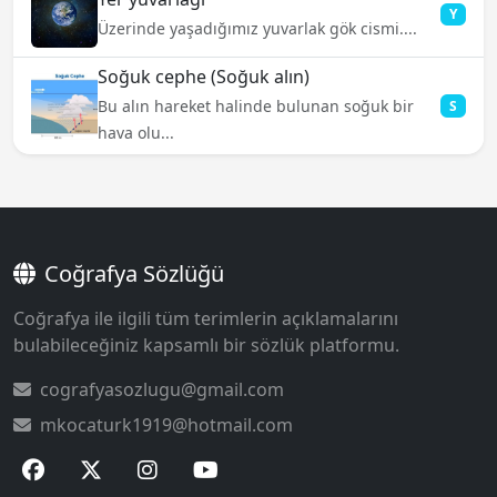
Y
Üzerinde yaşadığımız yuvarlak gök cismi....
Soğuk cephe (Soğuk alın)
Bu alın hareket halinde bulunan soğuk bir
S
hava olu...
Coğrafya Sözlüğü
Coğrafya ile ilgili tüm terimlerin açıklamalarını
bulabileceğiniz kapsamlı bir sözlük platformu.
cografyasozlugu@gmail.com
mkocaturk1919@hotmail.com