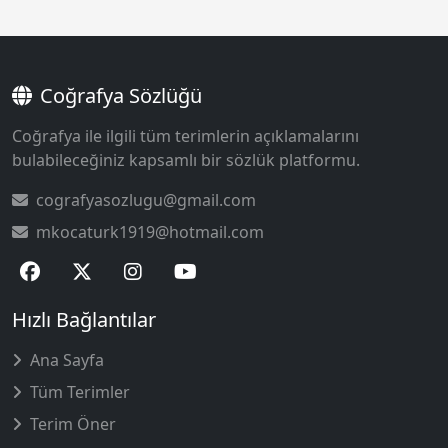
Coğrafya Sözlüğü
Coğrafya ile ilgili tüm terimlerin açıklamalarını
bulabileceğiniz kapsamlı bir sözlük platformu.
cografyasozlugu@gmail.com
mkocaturk1919@hotmail.com
Hızlı Bağlantılar
Ana Sayfa
Tüm Terimler
Terim Öner