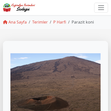
Ana Sayfa
Terimler
P Harfi
Parazit koni