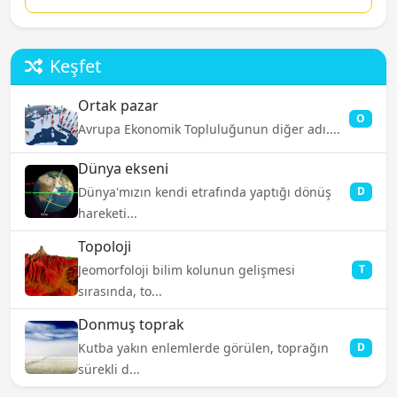
Keşfet
Ortak pazar
O
Avrupa Ekonomik Topluluğunun diğer adı....
Dünya ekseni
Dünya'mızın kendi etrafında yaptığı dönüş
D
hareketi...
Topoloji
Jeomorfoloji bilim kolunun gelişmesi
T
sırasında, to...
Donmuş toprak
Kutba yakın enlemlerde görülen, toprağın
D
sürekli d...