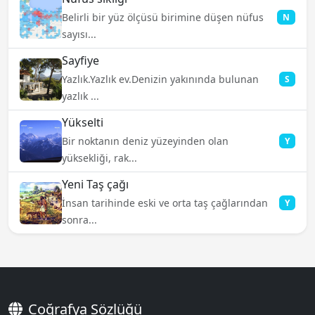
Belirli bir yüz ölçüsü birimine düşen nüfus
N
sayısı...
Sayfiye
Yazlık.Yazlık ev.Denizin yakınında bulunan
S
yazlık ...
Yükselti
Bir noktanın deniz yüzeyinden olan
Y
yüksekliği, rak...
Yeni Taş çağı
İnsan tarihinde eski ve orta taş çağlarından
Y
sonra...
Coğrafya Sözlüğü