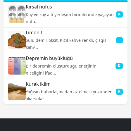
Kırsal nüfus
Köy ve köy altı yerleşim birimlerinde yaşayan
K
nüfu...
Limonit
Sulu demir oksit. Kızıl kahve renkli, çizgisi
L
kahv...
Depremin büyüklüğü
Bir depremin oluşturduğu enerjinin
D
niceliğini ifad...
Kurak iklim
Yağışın buharlaşmadan az olması yüzünden
K
akarsular...