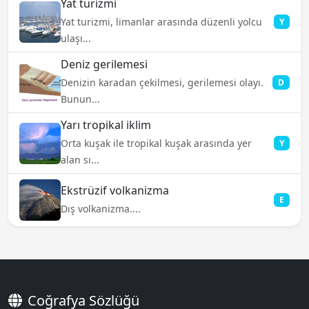
Yat turizmi
Yat turizmi, limanlar arasında düzenli yolcu
Y
ulaşı...
Deniz gerilemesi
Denizin karadan çekilmesi, gerilemesi olayı.
D
Bunun...
Yarı tropikal iklim
Orta kuşak ile tropikal kuşak arasında yer
Y
alan sı...
Ekstrüzif volkanizma
E
Dış volkanizma....
Coğrafya Sözlüğü