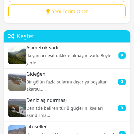
Yeni Terim Öner
Keşfet
Asimetrik vadi
İki yamacı eşit diklikte olmayan vadi. Böyle
A
yerle...
Gideğen
Bir gölün fazla sularını dışarıya boşaltan
G
akarsu,...
Deniz aşındırması
Denizde beliren türlü güçlerin, kıyıları
D
aşındırma...
Litoseller