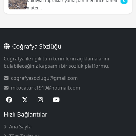
Kolüvyal topraklar yamaçtan inen ince taneli
L
mater...
Coğrafya Sözlüğü
Coğrafya ile ilgili tüm terimlerin açıklamalarını
bulabileceğiniz kapsamlı bir sözlük platformu.
cografyasozlugu@gmail.com
mkocaturk1919@hotmail.com
Hızlı Bağlantılar
Ana Sayfa