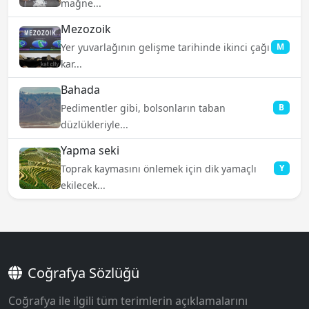
mağne...
Mezozoik
Yer yuvarlağının gelişme tarihinde ikinci çağı
M
kar...
Bahada
Pedimentler gibi, bolsonların taban
B
düzlükleriyle...
Yapma seki
Toprak kaymasını önlemek için dik yamaçlı
Y
ekilecek...
Coğrafya Sözlüğü
Coğrafya ile ilgili tüm terimlerin açıklamalarını