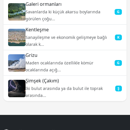
Galeri ormanları
Savanlarda ki küçük akarsu boylarında
G
görülen çoğu...
Kentleşme
Sanayileşme ve ekonomik gelişmeye bağlı
K
olarak k...
Grizu
Maden ocaklarında özellikle kömür
G
ocaklarında açığ...
Şimşek (Çakım)
İki bulut arasında ya da bulut ile toprak
Ş
arasında...