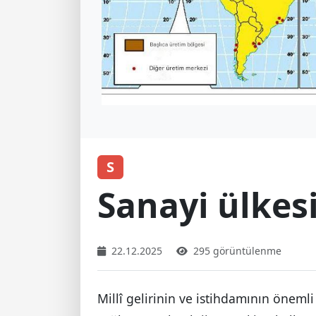
S
Sanayi ülkes
22.12.2025
295 görüntülenme
Millî gelirinin ve istihdamının önem