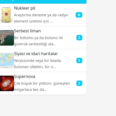
Nükleer pil
Araştırma deneme ya da radyo-
N
element üretimi için ...
Serbest liman
Bir bölümü ya da bütünü ile
S
gümrük serbestliği ola...
Siyasi ve idari haritalar
Yeryüzünde veya bir kıtada
S
bulunan ülkeleri, bir ü...
Süpernova
Çok büyük bir yıldızın, güneşten
S
milyarlaca kez da...