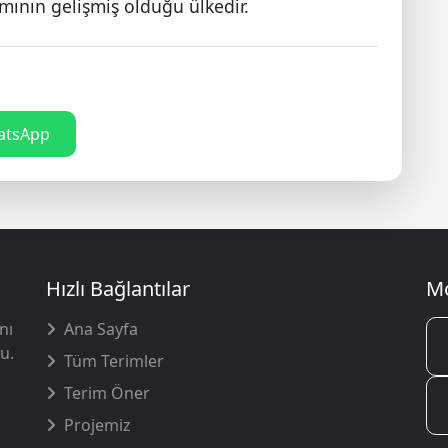
mının gelişmiş olduğu ülkedir.
tsApp
Hızlı Bağlantılar
Mo
nı
Ana Sayfa
u.
Tüm Terimler
Terim Öner
Projemiz