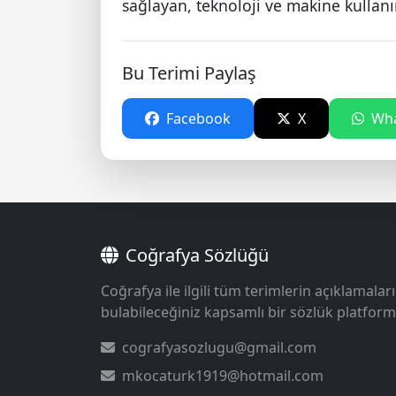
sağlayan, teknoloji ve makine kullanı
Bu Terimi Paylaş
Facebook
X
Wha
Coğrafya Sözlüğü
Coğrafya ile ilgili tüm terimlerin açıklamaları
bulabileceğiniz kapsamlı bir sözlük platform
cografyasozlugu@gmail.com
mkocaturk1919@hotmail.com