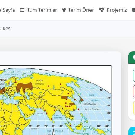
 Sayfa
Tüm Terimler
Terim Öner
Projemiz
ülkesi