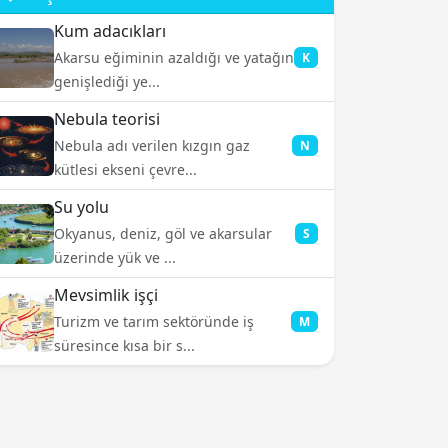
Kum adacıkları
Akarsu eğiminin azaldığı ve yatağın
K
genişlediği ye...
Nebula teorisi
Nebula adı verilen kızgın gaz
N
kütlesi ekseni çevre...
Su yolu
Okyanus, deniz, göl ve akarsular
S
üzerinde yük ve ...
Mevsimlik işçi
Turizm ve tarım sektöründe iş
M
süresince kısa bir s...