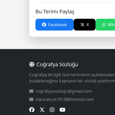
Bu Terimi Paylaş
Facebook
X
Wha
Coğrafya Sözlüğü
Coğrafya ile ilgili tüm terimlerin açıklamaları
bulabileceğiniz kapsamlı bir sözlük platform
cografyasozlugu@gmail.com
mkocaturk1919@hotmail.com