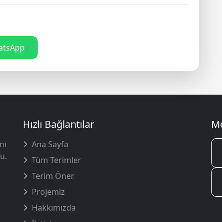
tsApp
Hızlı Bağlantılar
Mo
nı
Ana Sayfa
u.
Tüm Terimler
Terim Öner
Projemiz
Hakkımızda