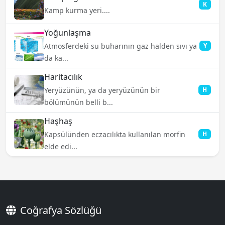
K
Kamp kurma yeri....
Yoğunlaşma
Atmosferdeki su buharının gaz halden sıvı ya
Y
da ka...
Haritacılık
Yeryüzünün, ya da yeryüzünün bir
H
bölümünün belli b...
Haşhaş
Kapsülünden eczacılıkta kullanılan morfin
H
elde edi...
Coğrafya Sözlüğü