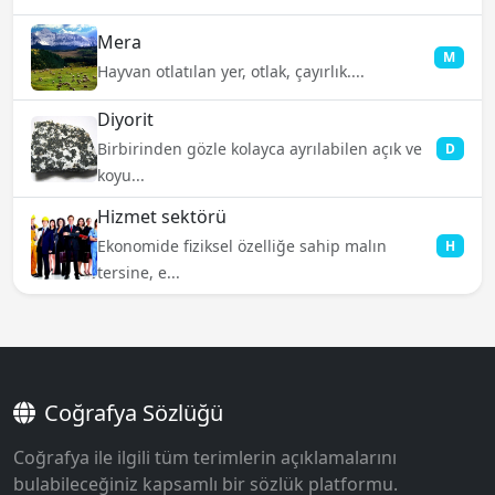
Mera
M
Hayvan otlatılan yer, otlak, çayırlık....
Diyorit
Birbirinden gözle kolayca ayrılabilen açık ve
D
koyu...
Hizmet sektörü
Ekonomide fiziksel özelliğe sahip malın
H
tersine, e...
Coğrafya Sözlüğü
Coğrafya ile ilgili tüm terimlerin açıklamalarını
bulabileceğiniz kapsamlı bir sözlük platformu.