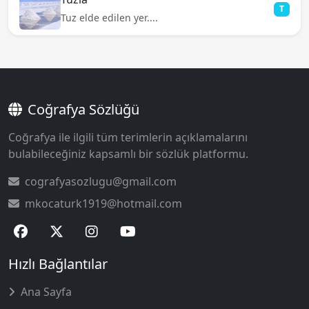
T
Tuz elde edilen yer....
Coğrafya Sözlüğü
Coğrafya ile ilgili tüm terimlerin açıklamalarını
bulabileceğiniz kapsamlı bir sözlük platformu.
cografyasozlugu@gmail.com
mkocaturk1919@hotmail.com
Hızlı Bağlantılar
Ana Sayfa