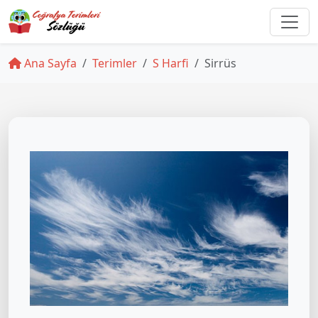
Ana Sayfa
Terimler
S Harfi
Sirrüs