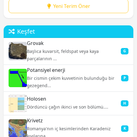
Yeni Terim Öner
Keşfet
Grovak
Başlıca kuvarsit, feldspat veya kaya
G
parçalarının ...
Potansiyel enerji
Bir cismin çekim kuvvetinin bulunduğu bir
P
gezegend...
Holosen
H
Dördüncü çağın ikinci ve son bölümü....
Krivetz
Romanya'nın iç kesimlerinden Karadeniz
K
kıyılarına ...