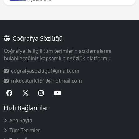
Coğrafya Sözlüğü
Coğrafya ile ilgili tüm terimlerin açıklamalarını
bulabileceğiniz kapsamlı bir sözlük platformu.
cografyasozlugu@gmail.com
mkocaturk1919@hotmail.com
Hızlı Bağlantılar
Ana Sayfa
Tüm Terimler