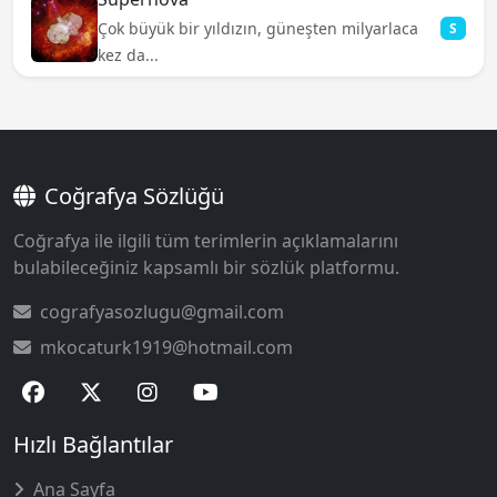
Çok büyük bir yıldızın, güneşten milyarlaca
S
kez da...
Coğrafya Sözlüğü
Coğrafya ile ilgili tüm terimlerin açıklamalarını
bulabileceğiniz kapsamlı bir sözlük platformu.
cografyasozlugu@gmail.com
mkocaturk1919@hotmail.com
Hızlı Bağlantılar
Ana Sayfa