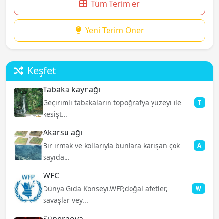
Tüm Terimler
Yeni Terim Öner
Keşfet
Tabaka kaynağı
Geçirimli tabakaların topoğrafya yüzeyi ile
T
kesişt...
Akarsu ağı
Bir ırmak ve kollarıyla bunlara karışan çok
A
sayıda...
WFC
Dünya Gıda Konseyi.WFP,doğal afetler,
W
savaşlar vey...
Süpernova