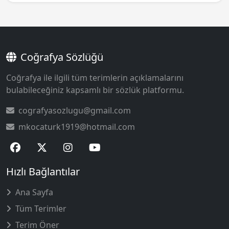
Coğrafya Sözlüğü
Coğrafya ile ilgili tüm terimlerin açıklamalarını
bulabileceğiniz kapsamlı bir sözlük platformu.
cografyasozlugu@gmail.com
mkocaturk1919@hotmail.com
Hızlı Bağlantılar
Ana Sayfa
Tüm Terimler
Terim Öner