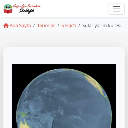
Ana Sayfa
Terimler
S Harfi
Sular yarım küresi