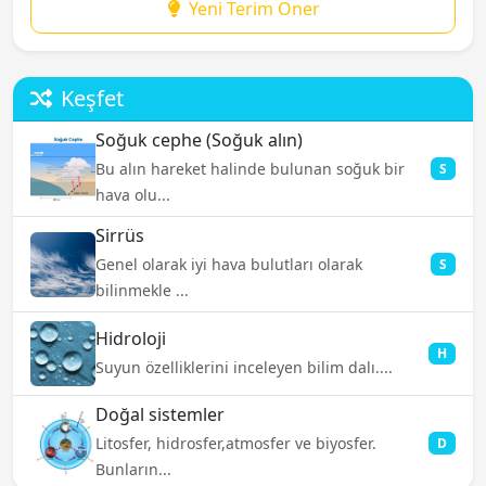
Yeni Terim Öner
Keşfet
Soğuk cephe (Soğuk alın)
Bu alın hareket halinde bulunan soğuk bir
S
hava olu...
Sirrüs
Genel olarak iyi hava bulutları olarak
S
bilinmekle ...
Hidroloji
H
Suyun özelliklerini inceleyen bilim dalı....
Doğal sistemler
Litosfer, hidrosfer,atmosfer ve biyosfer.
D
Bunların...