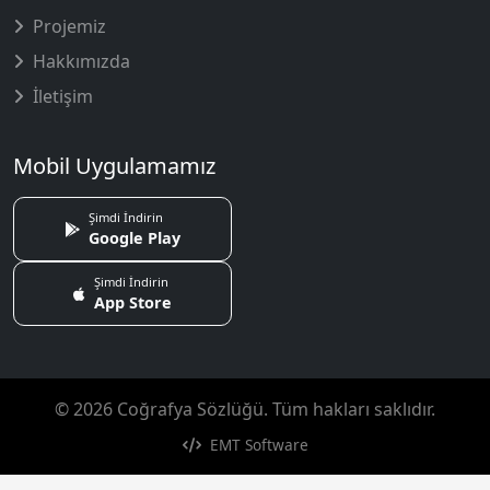
Projemiz
Hakkımızda
İletişim
Mobil Uygulamamız
Şimdi İndirin
Google Play
Şimdi İndirin
App Store
© 2026 Coğrafya Sözlüğü. Tüm hakları saklıdır.
EMT Software