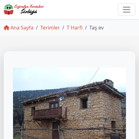
Ana Sayfa
Terimler
T Harfi
Taş ev