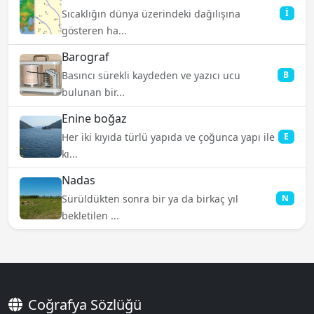
Sıcaklığın dünya üzerindeki dağılışına
İ
gösteren ha...
Barograf
Basıncı sürekli kaydeden ve yazıcı ucu
B
bulunan bir...
Enine boğaz
Her iki kıyıda türlü yapıda ve çoğunca yapı ile
E
kı...
Nadas
Sürüldükten sonra bir ya da birkaç yıl
N
bekletilen ...
Coğrafya Sözlüğü