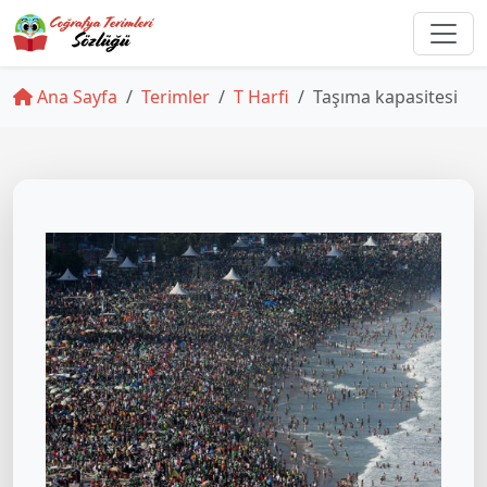
Ana Sayfa
Terimler
T Harfi
Taşıma kapasitesi