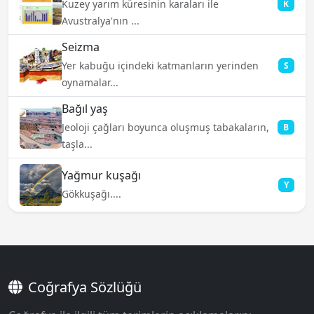
Kuzey yarım küresinin karaları ile
K
Avustralya'nın ...
Seizma
Yer kabuğu içindeki katmanların yerinden
S
oynamalar...
Bağıl yaş
Jeoloji çağları boyunca oluşmuş tabakaların,
B
taşla...
Yağmur kuşağı
Y
Gökkuşağı....
Coğrafya Sözlüğü