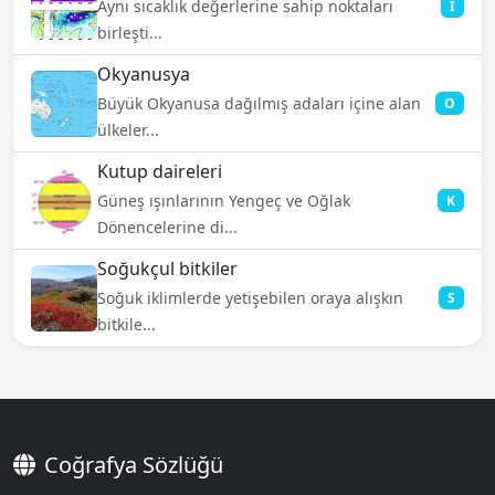
Aynı sıcaklık değerlerine sahip noktaları
İ
birleşti...
Okyanusya
Büyük Okyanusa dağılmış adaları içine alan
O
ülkeler...
Kutup daireleri
Güneş ışınlarının Yengeç ve Oğlak
K
Dönencelerine di...
Soğukçul bitkiler
Soğuk iklimlerde yetişebilen oraya alışkın
S
bitkile...
Coğrafya Sözlüğü