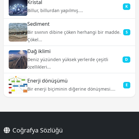
Kristal
K
Billur, billurdan yapılmış....
Sediment
Bir sıvının dibine çöken herhangi bir madde.
S
Çökel...
Dağ iklimi
Deniz yüzünden yüksek yerlerde çeşitli
D
özellikleri...
Enerji dönüşümü
E
Bir enerji biçiminin diğerine dönüşmesi....
Coğrafya Sözlüğü