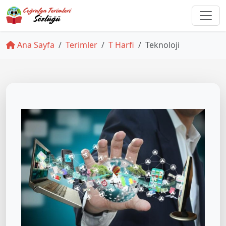
Ana Sayfa
Terimler
T Harfi
Teknoloji