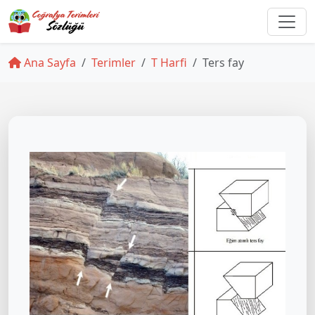
Ana Sayfa
Terimler
T Harfi
Ters fay