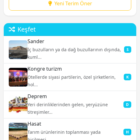
Yeni Terim Öner
Keşfet
Sander
İç buzulların ya da dağ buzullarının dışında,
S
kuml...
Kongre turizm
Otellerde siyasi partilerin, özel şirketlerin,
K
hol...
Deprem
Yeri derinliklerinden gelen, yeryüzüne
D
titreşimler...
Hasat
Tarım ürünlerinin toplanması yada
H
biçilmesi....