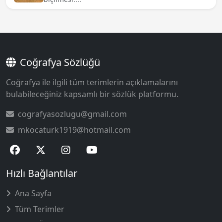
Coğrafya Sözlüğü
Coğrafya ile ilgili tüm terimlerin açıklamalarını
bulabileceğiniz kapsamlı bir sözlük platformu.
cografyasozlugu@gmail.com
mkocaturk1919@hotmail.com
Hızlı Bağlantılar
Ana Sayfa
Tüm Terimler