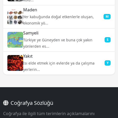
Maden
Yer kabuğunda doğal etkenlerle oluşan,
M
ekonomik yö...
Samyeli
Türkiye ye Güneyden ve buna çok yakın
S
yönlerden es...
Yakıt
Isı elde etmek için evlerde ya da çalışma
Y
yerlerin...
Coğrafya Sözlüğü
Coğrafya ile ilgili tüm terimlerin açıklamalarını