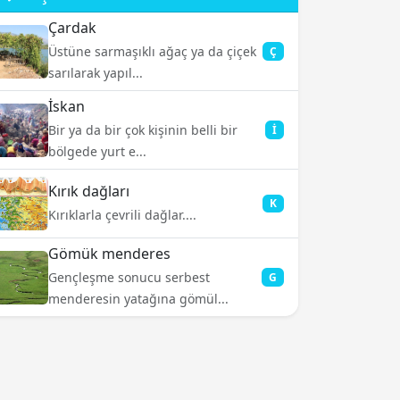
Çardak
Üstüne sarmaşıklı ağaç ya da çiçek
Ç
sarılarak yapıl...
İskan
Bir ya da bir çok kişinin belli bir
İ
bölgede yurt e...
Kırık dağları
K
Kırıklarla çevrili dağlar....
Gömük menderes
Gençleşme sonucu serbest
G
menderesin yatağına gömül...