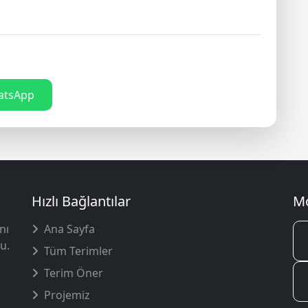
tsApp
Hızlı Bağlantılar
Mo
nı
Ana Sayfa
u.
Tüm Terimler
Terim Öner
Projemiz