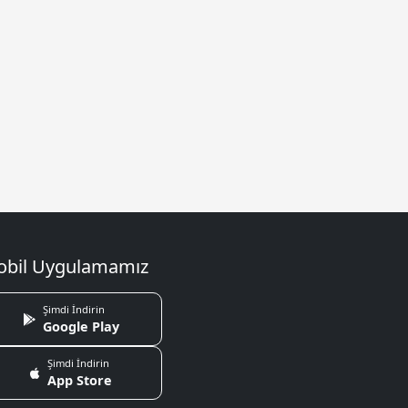
bil Uygulamamız
Şimdi İndirin
Google Play
Şimdi İndirin
App Store