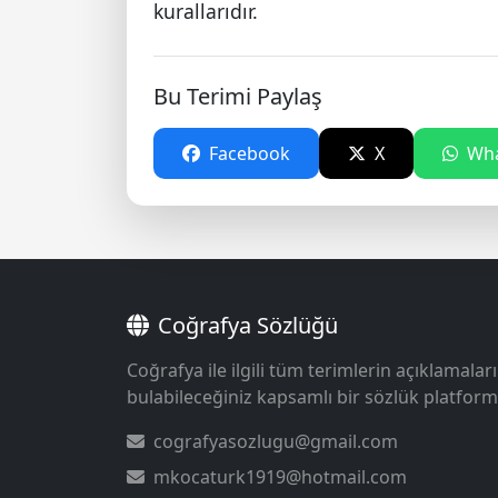
kurallarıdır.
Bu Terimi Paylaş
Facebook
X
Wha
Coğrafya Sözlüğü
Coğrafya ile ilgili tüm terimlerin açıklamaları
bulabileceğiniz kapsamlı bir sözlük platform
cografyasozlugu@gmail.com
mkocaturk1919@hotmail.com