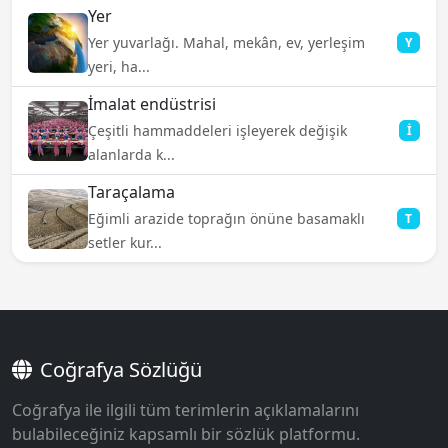
Yer
Yer yuvarlağı. Mahal, mekân, ev, yerleşim
Y
yeri, ha...
İmalat endüstrisi
Çeşitli hammaddeleri işleyerek değişik
İ
alanlarda k...
Taraçalama
Eğimli arazide toprağın önüne basamaklı
T
setler kur...
Coğrafya Sözlüğü
Coğrafya ile ilgili tüm terimlerin açıklamalarını
bulabileceğiniz kapsamlı bir sözlük platformu.