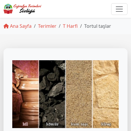
Ana Sayfa
Terimler
T Harfi
Tortul taşlar