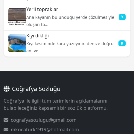
Yerli topraklar
Ana kayanın bulunduğu yerde çözülmesiyle
Y
oluşan to...
Kıyı dikliği
Kıyı kesiminde kara yüzeyinin denize doğru
K
ani ve ...
Coğrafya Sözlüğü
Coğrafya ile ilgili tüm terimlerin açıklamalarını
bulabileceğiniz kapsamlı bir sözlük platformu.
cografyasozlugu@gmail.com
mkocaturk1919@hotmail.com