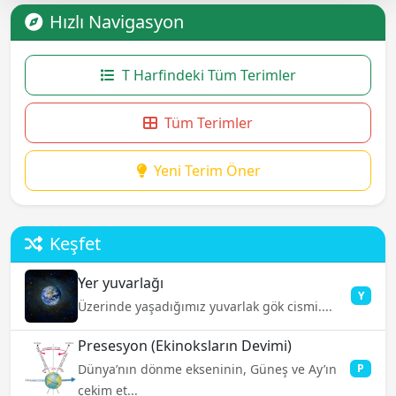
Hızlı Navigasyon
T Harfindeki Tüm Terimler
Tüm Terimler
Yeni Terim Öner
Keşfet
Yer yuvarlağı
Y
Üzerinde yaşadığımız yuvarlak gök cismi....
Presesyon (Ekinoksların Devimi)
Dünya’nın dönme ekseninin, Güneş ve Ay’ın
P
çekim et...