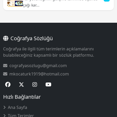
çağı kar...
Coğrafya Sözlüğü
Coğrafya ile ilgili tüm terimlerin açıklamalarını
bulabileceğiniz kapsamlı bir sözlük platformu.
cografyasozlugu@gmail.com
mkocaturk1919@hotmail.com
Hızlı Bağlantılar
Ana Sayfa
Tüm Terimler