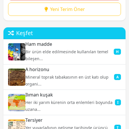
Yeni Terim Öner
Keşfet
Ham madde
Bir ürün elde edilmesinde kullanılan temel
H
bileşen...
A horizonu
Mineral toprak tabakasının en üst katı olup
A
organi...
Ilıman kuşak
Her iki yarım kürenin orta enlemleri boyunda
I
uzana...
Tersiyer
Yer yuvarlağının gelişme tarihinde üçüncü
T