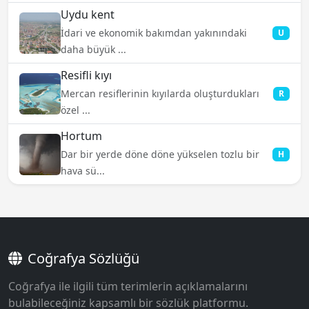
Uydu kent
İdari ve ekonomik bakımdan yakınındaki
U
daha büyük ...
Resifli kıyı
Mercan resiflerinin kıyılarda oluşturdukları
R
özel ...
Hortum
Dar bir yerde döne döne yükselen tozlu bir
H
hava sü...
Coğrafya Sözlüğü
Coğrafya ile ilgili tüm terimlerin açıklamalarını
bulabileceğiniz kapsamlı bir sözlük platformu.