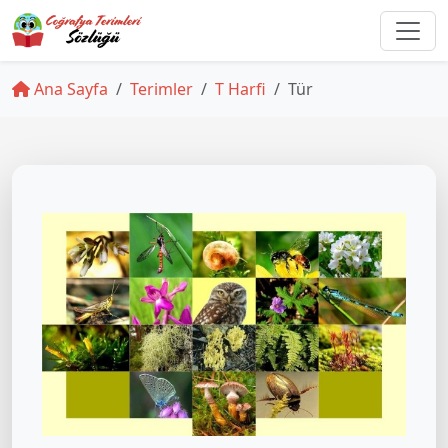
Ana Sayfa
Terimler
T Harfi
Tür