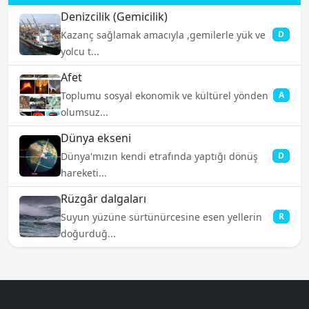
Denizcilik (Gemicilik)
Kazanç sağlamak amacıyla ,gemilerle yük ve
D
yolcu t...
Afet
Toplumu sosyal ekonomik ve kültürel yönden
A
olumsuz...
Dünya ekseni
Dünya'mızın kendi etrafında yaptığı dönüş
D
hareketi...
Rüzgâr dalgaları
Suyun yüzüne sürtünürcesine esen yellerin
R
doğurduğ...