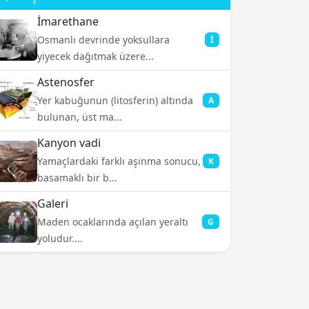
İmarethane
Osmanlı devrinde yoksullara
İ
yiyecek dağıtmak üzere...
Astenosfer
Yer kabuğunun (litosferin) altında
A
bulunan, üst ma...
Kanyon vadi
Yamaçlardaki farklı aşınma sonucu,
K
basamaklı bir b...
Galeri
Maden ocaklarında açılan yeraltı
G
yoludur....