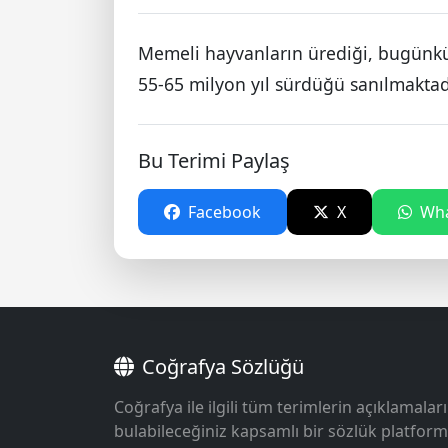
Memeli hayvanların ürediği, bugünkü 
55-65 milyon yıl sürdüğü sanılmaktad
Bu Terimi Paylaş
Facebook
X
Wha
Coğrafya Sözlüğü
Coğrafya ile ilgili tüm terimlerin açıklamaları
bulabileceğiniz kapsamlı bir sözlük platform