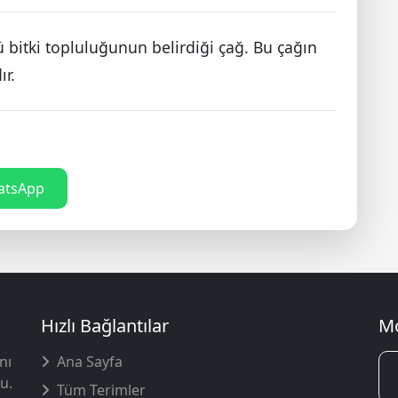
bitki topluluğunun belirdiği çağ. Bu çağın
ır.
tsApp
Hızlı Bağlantılar
Mo
nı
Ana Sayfa
u.
Tüm Terimler