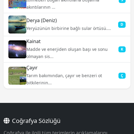
akıntılarının ...
Derya (Deniz)
D
Yeryüzünün birbirine bağlı sular örtüsü....
Kainat
Madde ve enerjiden oluşan başı ve sonu
K
olmayan sis...
Çayır
Tarım bakımından, çayır ve benzeri ot
Ç
bitkilerinin...
Coğrafya Sözlüğü
Coğrafya ile ilgili tüm terimlerin açıklamalarını