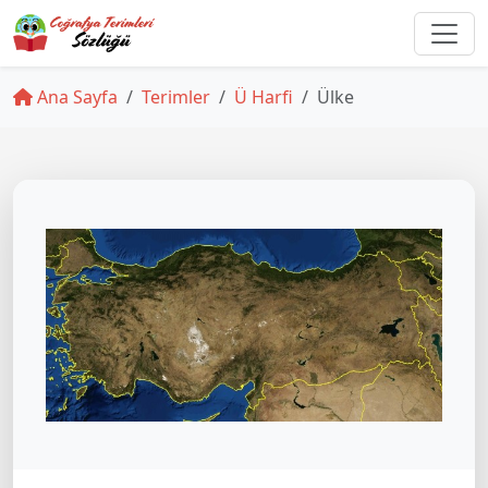
Ana Sayfa
Terimler
Ü Harfi
Ülke