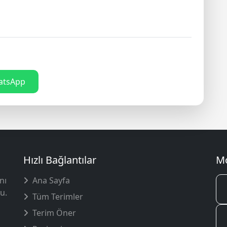
tsApp
Hızlı Bağlantılar
Mo
nı
Ana Sayfa
u.
Tüm Terimler
Terim Öner