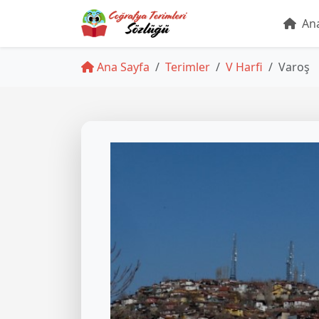
Ana
Ana Sayfa
Terimler
V Harfi
Varoş