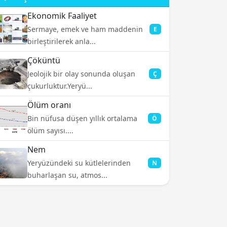
Ekonomik Faaliyet
Sermaye, emek ve ham maddenin
E
birleştirilerek anla...
Çöküntü
Jeolojik bir olay sonunda oluşan
Ç
çukurluktur.Yeryü...
Ölüm oranı
Bin nüfusa düşen yıllık ortalama
Ö
ölüm sayısı....
Nem
Yeryüzündeki su kütlelerinden
N
buharlaşan su, atmos...