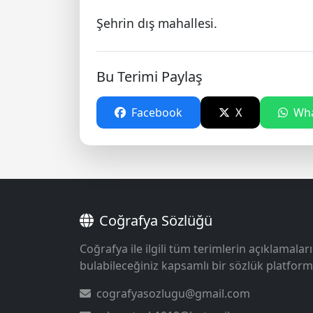
Şehrin dış mahallesi.
Bu Terimi Paylaş
Facebook
X
Wha
Coğrafya Sözlüğü
Coğrafya ile ilgili tüm terimlerin açıklamaları
bulabileceğiniz kapsamlı bir sözlük platform
cografyasozlugu@gmail.com