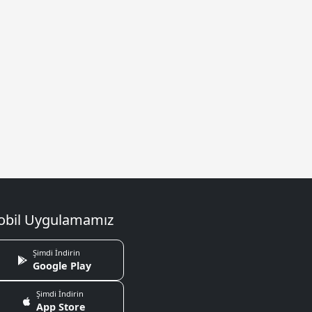
bil Uygulamamız
Şimdi İndirin
Google Play
Şimdi İndirin
App Store