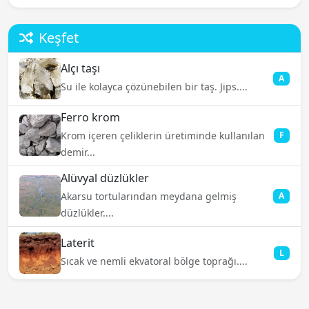
Keşfet
Alçı taşı
A
Su ile kolayca çözünebilen bir taş. Jips....
Ferro krom
Krom içeren çeliklerin üretiminde kullanılan
F
demir...
Alüvyal düzlükler
Akarsu tortularından meydana gelmiş
A
düzlükler....
Laterit
L
Sıcak ve nemli ekvatoral bölge toprağı....