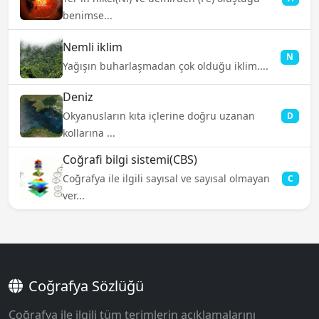
benimse...
Nemli iklim
N
Yağışın buharlaşmadan çok olduğu iklim....
Deniz
Okyanusların kıta içlerine doğru uzanan
D
kollarına ...
Coğrafi bilgi sistemi(CBS)
Coğrafya ile ilgili sayısal ve sayısal olmayan
C
ver...
Coğrafya Sözlüğü
Coğrafya ile ilgili tüm terimlerin açıklamalarını