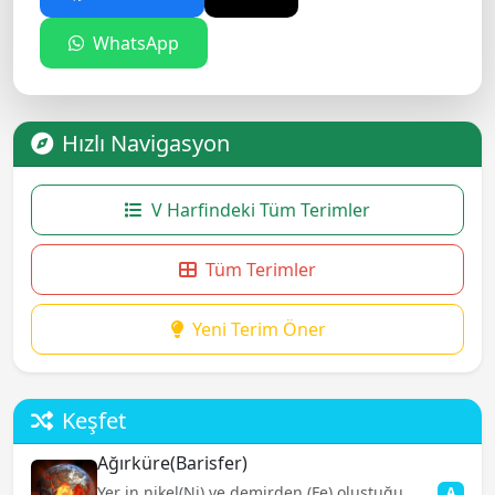
WhatsApp
Hızlı Navigasyon
V Harfindeki Tüm Terimler
Tüm Terimler
Yeni Terim Öner
Keşfet
Ağırküre(Barisfer)
Yer in nikel(Ni) ve demirden (Fe) oluştuğu
A