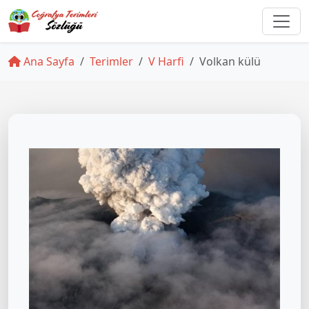
Ana Sayfa
Terimler
V Harfi
Volkan külü