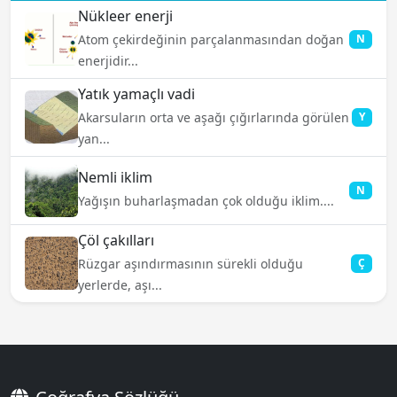
Nükleer enerji
Atom çekirdeğinin parçalanmasından doğan
N
enerjidir...
Yatık yamaçlı vadi
Akarsuların orta ve aşağı çığırlarında görülen
Y
yan...
Nemli iklim
N
Yağışın buharlaşmadan çok olduğu iklim....
Çöl çakılları
Rüzgar aşındırmasının sürekli olduğu
Ç
yerlerde, aşı...