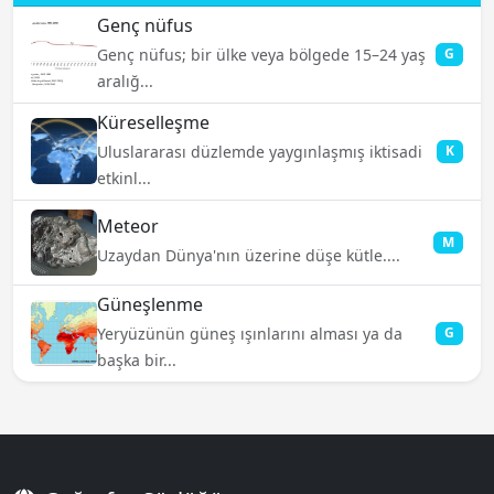
Genç nüfus
Genç nüfus; bir ülke veya bölgede 15–24 yaş
G
aralığ...
Küreselleşme
Uluslararası düzlemde yaygınlaşmış iktisadi
K
etkinl...
Meteor
M
Uzaydan Dünya'nın üzerine düşe kütle....
Güneşlenme
Yeryüzünün güneş ışınlarını alması ya da
G
başka bir...