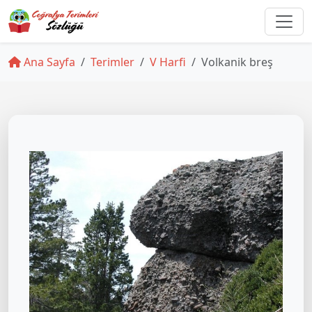
Ana Sayfa
Terimler
V Harfi
Volkanik breş