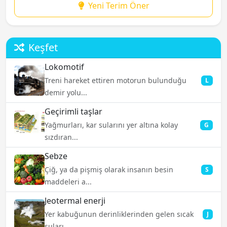
Yeni Terim Öner
Keşfet
Lokomotif
Treni hareket ettiren motorun bulunduğu
L
demir yolu...
Geçirimli taşlar
Yağmurları, kar sularını yer altına kolay
G
sızdıran...
Sebze
Çiğ, ya da pişmiş olarak insanın besin
S
maddeleri a...
Jeotermal enerji
Yer kabuğunun derinliklerinden gelen sıcak
J
suları ...