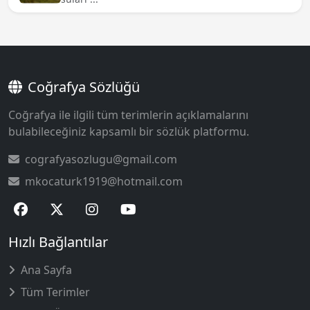
Coğrafya Sözlüğü
Coğrafya ile ilgili tüm terimlerin açıklamalarını
bulabileceğiniz kapsamlı bir sözlük platformu.
cografyasozlugu@gmail.com
mkocaturk1919@hotmail.com
Hızlı Bağlantılar
Ana Sayfa
Tüm Terimler