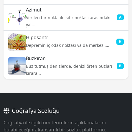
Azimut
Verilen bir nokta ile sıfır noktası arasındaki
A
yat...
Hiposantr
H
Depremin iç odak noktası ya da merkezi....
Buzkıran
Buz tutmuş denizlerde, denizi örten buzları
B
kırara...
Coğrafya Sözlüğü
Coğrafya ile ilgili tüm terimlerin açıklamalarını
bulabileceğiniz kapsamlı bir sözlük platformu.