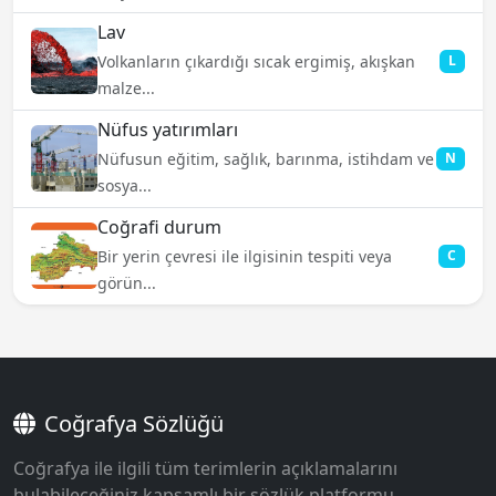
Lav
Volkanların çıkardığı sıcak ergimiş, akışkan
L
malze...
Nüfus yatırımları
Nüfusun eğitim, sağlık, barınma, istihdam ve
N
sosya...
Coğrafi durum
Bir yerin çevresi ile ilgisinin tespiti veya
C
görün...
Coğrafya Sözlüğü
Coğrafya ile ilgili tüm terimlerin açıklamalarını
bulabileceğiniz kapsamlı bir sözlük platformu.