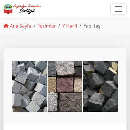
Ana Sayfa
Terimler
Y Harfi
Yapı taşı