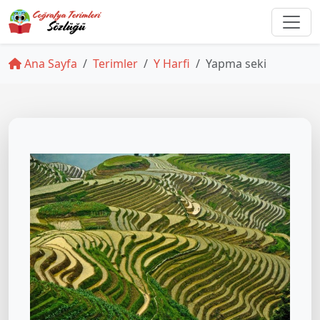
Ana Sayfa
Terimler
Y Harfi
Yapma seki