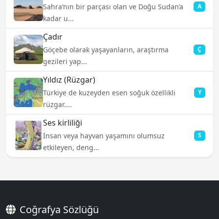
Sahra’nın bir parçası olan ve Doğu Sudan’a
A
kadar u...
Çadır
Göçebe olarak yaşayanların, araştırma
Ç
gezileri yap...
Yıldız (Rüzgar)
Türkiye de kuzeyden esen soğuk özellikli
Y
rüzgar....
Ses kirliliği
İnsan veya hayvan yaşamını olumsuz
S
etkileyen, deng...
Coğrafya Sözlüğü