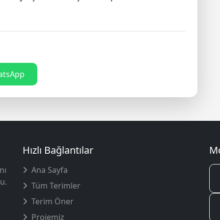
tsApp
Hızlı Bağlantılar
Mo
nı
Ana Sayfa
u.
Tüm Terimler
Terim Öner
Projemiz