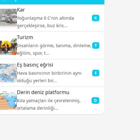
Kar
Yoğunlaşma 0 C'nin altında
K
gerçekleşirse, buz kris...
Turizm
İnsanların görme, tanıma, dinleme,
T
eğitim, spor, t...
Eş basınç eğrisi
Hava basıncının birbirinin aynı
E
olduğu yerleri bir...
Derin deniz platformu
Kıta yamaçları ile çevrelenmiş,
D
ortalama derinliği...