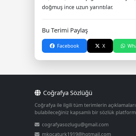
doğmuş ince uzun yarıntılar.
Bu Terimi Paylaş
Facebook
X
Wha
Coğrafya Sözlüğü
Coğrafya ile ilgili tüm terimlerin açıklamaları
bulabileceğiniz kapsamlı bir sözlük platform
cografyasozlugu@gmail.com
mkocaturk1919@hotmail.com