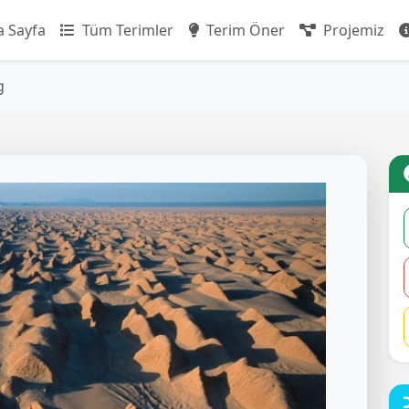
 Sayfa
Tüm Terimler
Terim Öner
Projemiz
g