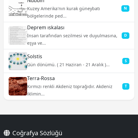
Nubbin
Kuzey Amerika'nın kurak güneybatı
N
bölgelerinde ped...
Deprem ıskalası
İnsan tarafından sezilmesi ve duyulmasına,
D
eşya ve...
Solstis
S
Gün dönümü. ( 21 Haziran - 21 Aralık )...
Terra-Rossa
Kırmızı renkli Akdeniz toprağıdır. Akdeniz
T
iklimin...
Coğrafya Sözlüğü