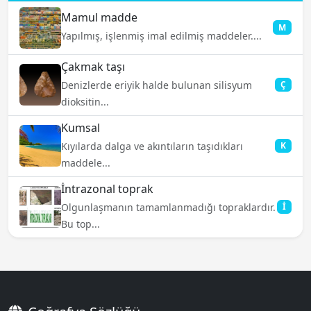
Mamul madde
M
Yapılmış, işlenmiş imal edilmiş maddeler....
Çakmak taşı
Denizlerde eriyik halde bulunan silisyum
Ç
dioksitin...
Kumsal
Kıyılarda dalga ve akıntıların taşıdıkları
K
maddele...
İntrazonal toprak
Olgunlaşmanın tamamlanmadığı topraklardır.
İ
Bu top...