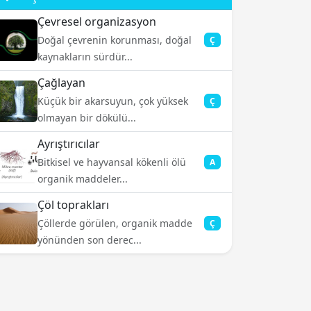
Çevresel organizasyon
Doğal çevrenin korunması, doğal
Ç
kaynakların sürdür...
Çağlayan
Küçük bir akarsuyun, çok yüksek
Ç
olmayan bir dökülü...
Ayrıştırıcılar
Bitkisel ve hayvansal kökenli ölü
A
organik maddeler...
Çöl toprakları
Çöllerde görülen, organik madde
Ç
yönünden son derec...