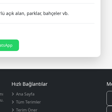
rlü açık alan, parklar, bahçeler vb.
tsApp
Hızlı Bağlantılar
Mo
nı
Ana Sayfa
u.
Tüm Terimler
Terim Öner