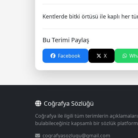
Kentlerde bitki örtüsü ile kaplı her tü
Bu Terimi Paylaş
Facebook
X
Wha
Coğrafya Sözlüğü
Coğrafya ile ilgili tüm terimlerin açıklamaları
bulabileceğiniz kapsamlı bir sözlük platform
cografyasozlugu@gmail.com