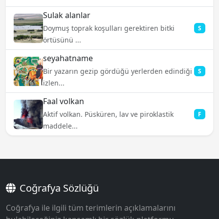
Sulak alanlar
Doymuş toprak koşulları gerektiren bitki
S
örtüsünü ...
seyahatname
Bir yazarın gezip gördüğü yerlerden edindiği
S
izlen...
Faal volkan
Aktif volkan. Püsküren, lav ve piroklastik
F
maddele...
Coğrafya Sözlüğü
Coğrafya ile ilgili tüm terimlerin açıklamalarını