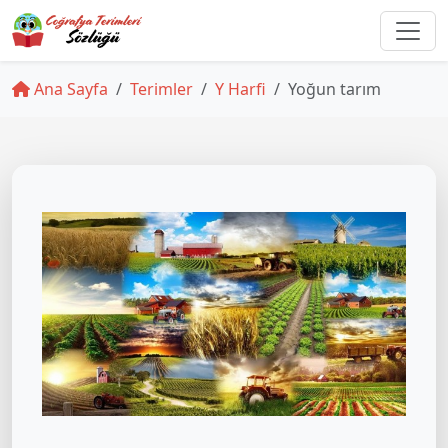
Ana Sayfa
Terimler
Y Harfi
Yoğun tarım