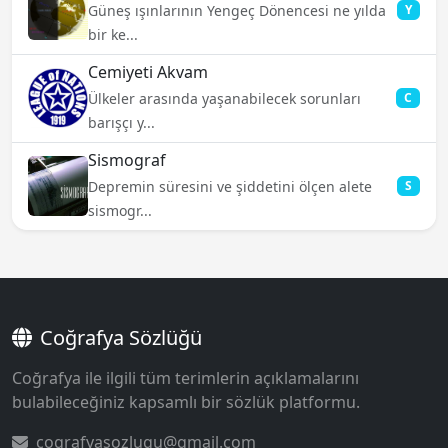
Güneş ışınlarının Yengeç Dönencesi ne yılda
Y
bir ke...
Cemiyeti Akvam
Ülkeler arasında yaşanabilecek sorunları
C
barışçı y...
Sismograf
Depremin süresini ve şiddetini ölçen alete
S
sismogr...
Coğrafya Sözlüğü
Coğrafya ile ilgili tüm terimlerin açıklamalarını
bulabileceğiniz kapsamlı bir sözlük platformu.
cografyasozlugu@gmail.com