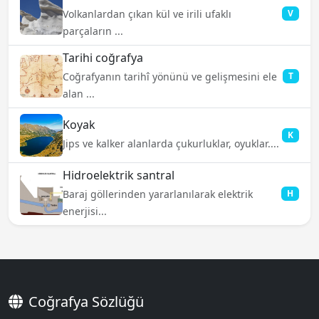
Volkanlardan çıkan kül ve irili ufaklı
V
parçaların ...
Tarihi coğrafya
Coğrafyanın tarihî yönünü ve gelişmesini ele
T
alan ...
Koyak
K
Jips ve kalker alanlarda çukurluklar, oyuklar....
Hidroelektrik santral
Baraj göllerinden yararlanılarak elektrik
H
enerjisi...
Coğrafya Sözlüğü