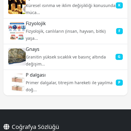
Küresel ısınma ve iklim değişikliği konusunda
K
müca...
Fizyolojik
Fizyolojik, canlıların (insan, hayvan, bitki)
F
yaşa...
Gnays
Granitin yüksek sıcaklık ve basınç altında
G
değişim...
P dalgası
Primer dalgalar, titreşim hareketi ile yayılma
P
doğ...
Coğrafya Sözlüğü