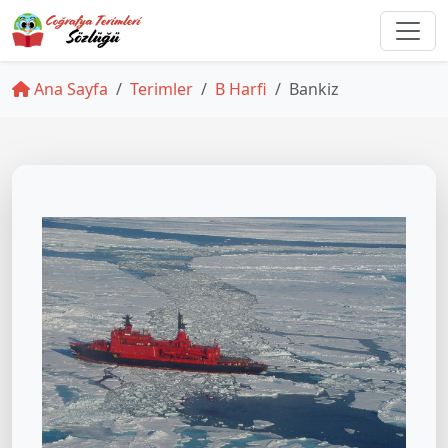
Ana Sayfa
Terimler
B Harfi
Bankiz