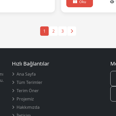
Oku
1
2
3
Hızlı Bağlantılar
Mo
nı
Ana Sayfa
u.
Tüm Terimler
Terim Öner
Projemiz
Hakkımızda
İletişim