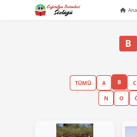
Ana
B
B
TÜMÜ
A
C
N
O