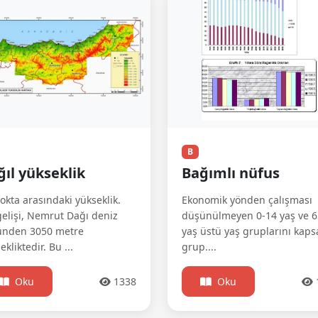
B
ğıl yükseklik
Bağımlı nüfus
nokta arasındaki yükseklik.
Ekonomik yönden çalışması
elişi, Nemrut Dağı deniz
düşünülmeyen 0-14 yaş ve 6
ünden 3050 metre
yaş üstü yaş gruplarını kap
ekliktedir. Bu ...
grup....
Oku
1338
Oku