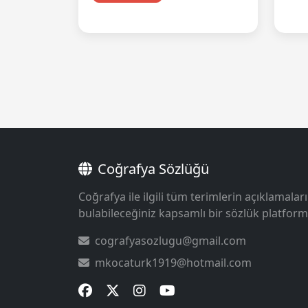
Coğrafya Sözlüğü
Coğrafya ile ilgili tüm terimlerin açıklamaları
bulabileceğiniz kapsamlı bir sözlük platform
cografyasozlugu@gmail.com
mkocaturk1919@hotmail.com