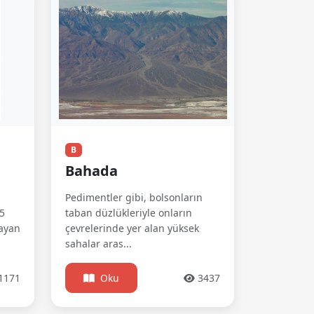
B
Bahada
Pedimentler gibi, bolsonların
5
taban düzlükleriyle onların
sayan
çevrelerinde yer alan yüksek
sahalar aras...
1171
Oku
3437