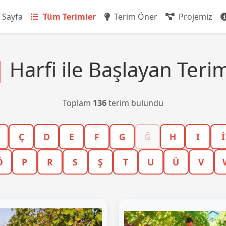
 Sayfa
Tüm Terimler
Terim Öner
Projemiz
Harfi ile Başlayan Teri
Toplam
136
terim bulundu
Ç
D
E
F
G
Ğ
H
I
İ
Ö
P
R
S
Ş
T
U
Ü
V