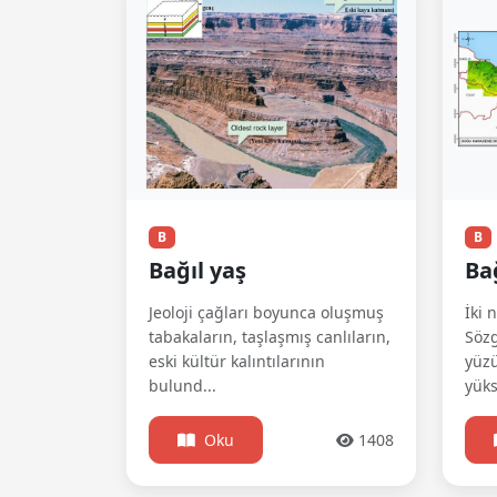
B
B
Bağıl yaş
Ba
Jeoloji çağları boyunca oluşmuş
İki 
tabakaların, taşlaşmış canlıların,
Sözg
eski kültür kalıntılarının
yüz
bulund...
yüks
Oku
1408