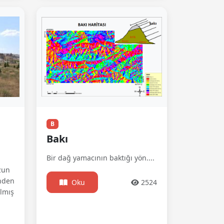
B
Bakı
Bir dağ yamacının baktığı yön....
uzun
inden
Oku
2524
lmış