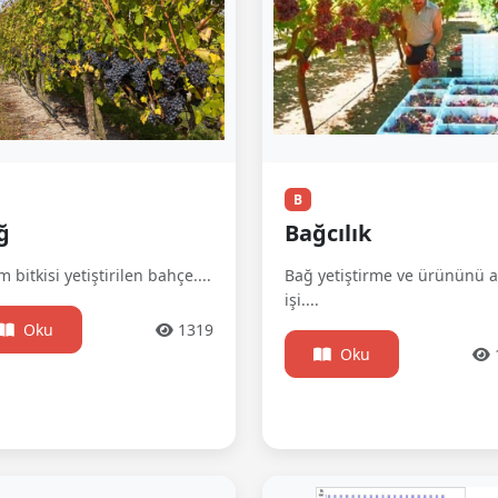
B
ğ
Bağcılık
 bitkisi yetiştirilen bahçe....
Bağ yetiştirme ve ürününü 
işi....
Oku
1319
Oku