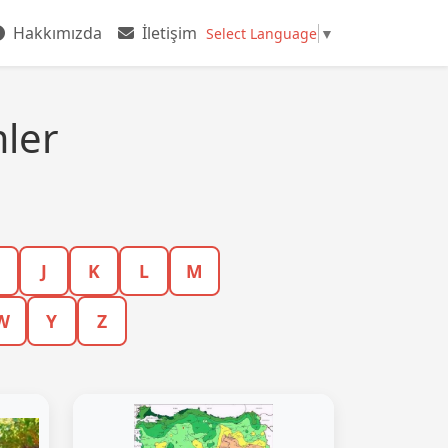
Hakkımızda
İletişim
Select Language
▼
mler
J
K
L
M
W
Y
Z