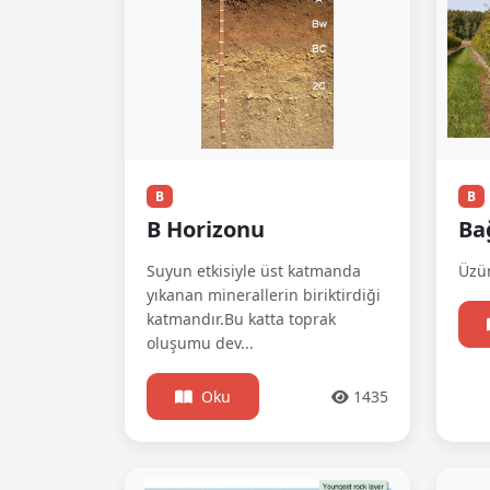
B
B
B Horizonu
Ba
Suyun etkisiyle üst katmanda
Üzüm
yıkanan minerallerin biriktirdiği
katmandır.Bu katta toprak
oluşumu dev...
Oku
1435