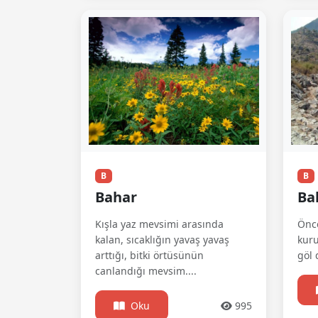
B
B
Bahar
Bak
Kışla yaz mevsimi arasında
Önce
kalan, sıcaklığın yavaş yavaş
kuru
arttığı, bitki örtüsünün
göl 
canlandığı mevsim....
Oku
995