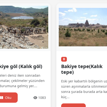
B
iye göl (Kalık göl)
Bakiye tepe(Kalık
tepe)
leri deniz iken sonradan
malar, çekilmeler yüzünden
Eski yer kabartılı bölgenin 
durumuna gelmiş yer....
süren aşınmalarla silinmes
sonra şurada burada arta ka
küç...
Oku
1083